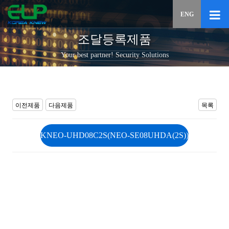
이메일
ENG
입력하
답변
조달등록제품
등록
시
Your best partner! Security Solutions
답변이
이메일
전송됩
이전제품
다음제품
목록
KNEO-UHD08C2S(NEO-SE08UHDA(2S))