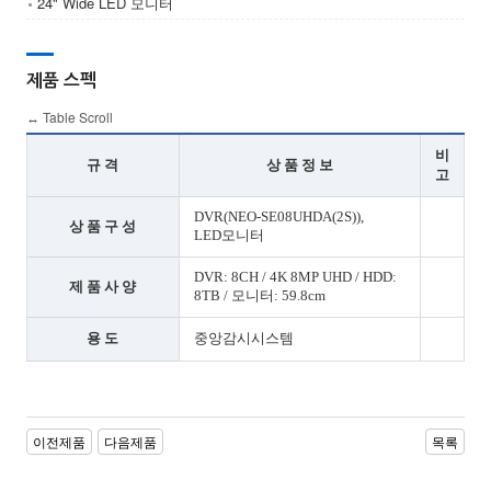
24" Wide LED 모니터
제품 스펙
비
규 격
상 품 정 보
고
DVR(NEO-SE08UHDA(2S)),
상 품 구 성
LED모니터
DVR: 8CH / 4K 8MP UHD / HDD:
제 품 사 양
8TB / 모니터: 59.8cm
용 도
중앙감시시스템
이전제품
다음제품
목록