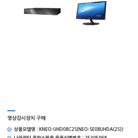
영상감시장치 구매
상품모델명 : KNEO-UHD08C2S(NEO-SE08UHDA(2S))
나라장터 종합쇼핑몰 물품식별번호 : 25305068