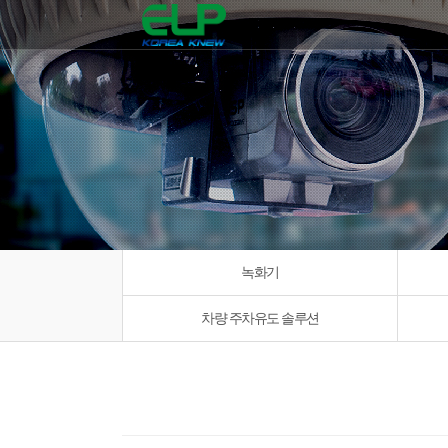
녹화기
차량 주차유도 솔루션