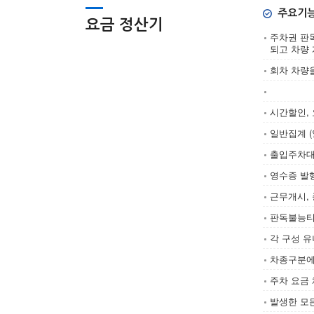
주요기
요금 정산기
주차권 판
되고 차량 
회차 차량을
시간할인, 
일반집계 (
출입주차대
영수증 발
근무개시,
판독불능티
각 구성 
차종구분에
주차 요금
발생한 모