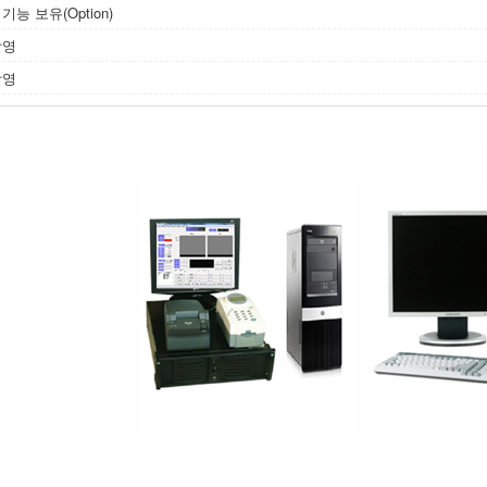
능 보유(Option)
촬영
촬영