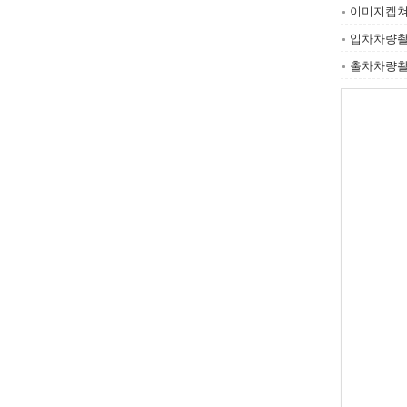
이미지켑쳐기
입차차량
출차차량