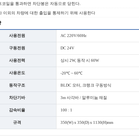
프코일을 통과하면 차단봉은 자동으로 닫힌다.
차 이외의 차량에 대한 출입을 통제하기 위해 사용한다
양
사용전원
AC 220V/60Hz
구동전원
DC 24V
사용전력
상시 2W, 동작 시 60W
사용온도
-20℃ ~ 60℃
동작구조
BLDC 모터, 크랭크 구동방식
차단기바
3m 사각바 / 알루미늄 재질
감속비율
100 : 1
규격
350(W) x 350(D) x 1130(H)mm