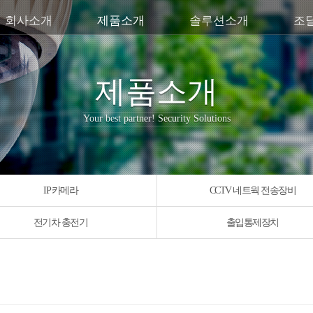
회사소개
제품소개
솔루션소개
조
제품소개
Your best partner! Security Solutions
IP 카메라
CCTV 네트웍 전송장비
전기차 충전기
출입통제장치