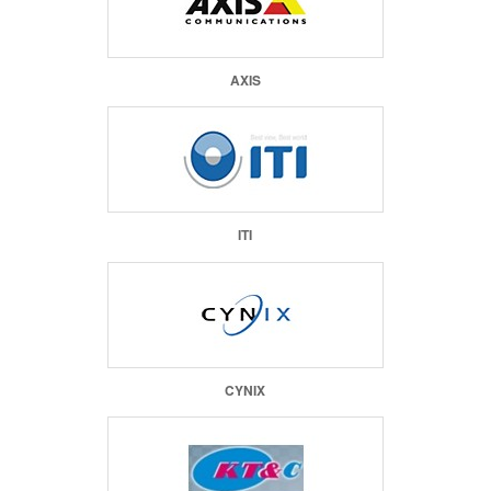
AXIS
ITI
CYNIX