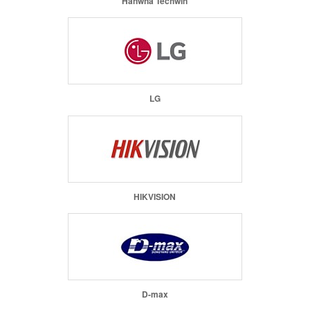
Hanwha Techwin
LG
HIKVISION
D-max