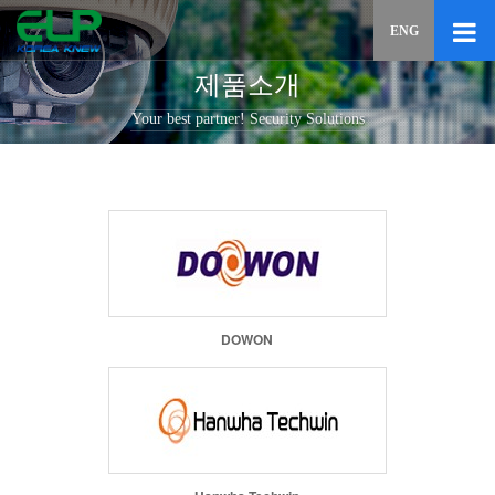
이메일
ENG
입력하
답변
제품소개
등록
시
Your best partner! Security Solutions
답변이
이메일
전송됩
DOWON